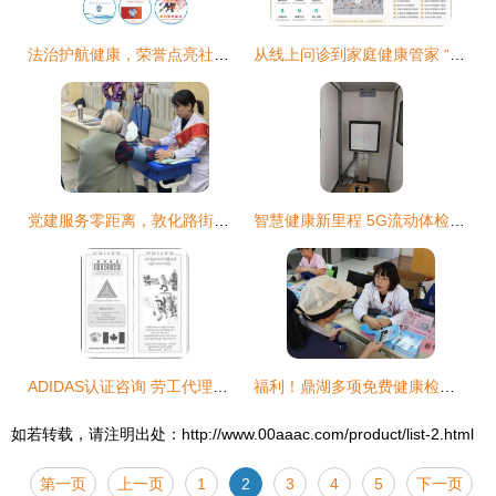
法治护航健康，荣誉点亮社区——福田区益田社区获评“全国民主法治示范社区”并深化健康咨询服务
从线上问诊到家庭健康管家 “互联网+家庭医生”迎来“京东家医”新面孔
党建服务零距离，敦化路街道举办家门口的便民志愿服务大集
智慧健康新里程 5G流动体检车开启公卫服务新时代
ADIDAS认证咨询 劳工代理、临时工、受训工与外来工的专项管理及健康咨询服务
福利！鼎湖多项免费健康检查等您来，附健康咨询服务指南
如若转载，请注明出处：http://www.00aaac.com/product/list-2.html
第一页
上一页
1
2
3
4
5
下一页