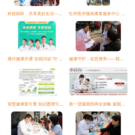
科技助听，共享美好生活——航空总医院开展爱耳健康义诊宣教活动
红外医学慢病康复服务中心 健康咨询新风尚备受热捧的深层解析
康付健康开通“在线问诊”与“就医无忧”，为家庭健康提供温暖守护
健康守护，在您身旁——我院健康服务室正式入驻如意家园社区
智慧健康新引擎 知识图谱引领2020人工智能新基建下的健康咨询服务变革
新一贷逾期协商全攻略 逾期一天是否上征信？如何有效处理与寻求帮助