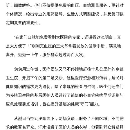
听，细致解答。他们不仅提供免费的血压、血糖测量服务，更针对
个体情况，给出专业的用药指导、生活方式调整建议，并反复叮嘱
定期复查的重要性。
“在家门口就能免费看到大医院的专家，还讲得这么明白，真
是太方便了！”刚测完血压的王大爷拿着发放的健康手册，满意地
离开。短短一上午，服务群众超过两百人次。
匆匆用过午饭，医疗团队又马不停蹄地赶往十几公里外的乡镇
卫生院，开启下午的第二场义诊。这里医疗资源相对薄弱，居民对
健康知识的需求更为迫切。除了常规的检查与咨询，医生们还专门
为乡镇卫生院的基层医护人员进行了简短的心血管疾病早期识别与
应急处理要点培训，旨在提升基层的健康“守门”能力。
从烈日当空到夕阳西下，两场义诊，服务了不同区域、不同需
求的数百名群众。汗水湿透了医护人员的衣衫，但看到群众解疑释