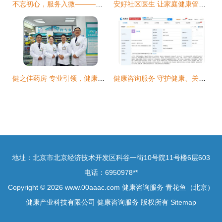
不忘初心，服务入微———三江街道社区卫生服中心开展“服务百姓健康行动”义诊活动暨健康咨询服务纪实
安好社区医生 让家庭健康管理触手可及
健之佳药房 专业引领，健康护航
健康咨询服务 守护健康、关爱生活的桥梁
地址：北京市北京经济技术开发区科谷一街10号院11号楼6层603
电话：6950978**
Copyright © 2026
www.00aaac.com
健康咨询服务
青花鱼（北京）
健康产业科技有限公司
健康咨询服务
版权所有
Sitemap