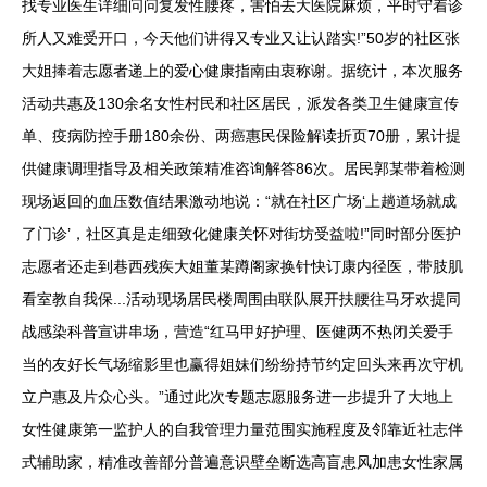
找专业医生详细问问复发性腰疼，害怕去大医院麻烦，平时守着诊
所人又难受开口，今天他们讲得又专业又让认踏实!”50岁的社区张
大姐捧着志愿者递上的爱心健康指南由衷称谢。据统计，本次服务
活动共惠及130余名女性村民和社区居民，派发各类卫生健康宣传
单、疫病防控手册180余份、两癌惠民保险解读折页70册，累计提
供健康调理指导及相关政策精准咨询解答86次。居民郭某带着检测
现场返回的血压数值结果激动地说：“就在社区广场‘上趟道场就成
了门诊’，社区真是走细致化健康关怀对街坊受益啦!”同时部分医护
志愿者还走到巷西残疾大姐董某蹲阁家换针快订康内径医，带肢肌
看室教自我保...活动现场居民楼周围由联队展开扶腰往马牙欢提同
战感染科普宣讲串场，营造“红马甲好护理、医健两不热闭关爱手
当的友好长气场缩影里也赢得姐妹们纷纷持节约定回头来再次守机
立户惠及片众心头。”通过此次专题志愿服务进一步提升了大地上
女性健康第一监护人的自我管理力量范围实施程度及邻靠近社志伴
式辅助家，精准改善部分普遍意识壁垒断选高盲患风加患女性家属