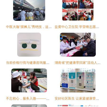
中医大咖“摆摊儿”秀绝技，这场别样的健康文化夜市鸣锣开市
盐窝中心卫生院:学雷锋志愿服务我们在行动
当前价格行情与健康咨询服务的关系探讨
湖南省“把健康带回家”流动人口卫生计生关怀关爱专项行动启动
不忘初心，服务入微———三江街道社区卫生服中心开展“服务百姓健康行动”义诊活动暨健康咨询服务纪实
安好社区医生 让家庭健康管理触手可及