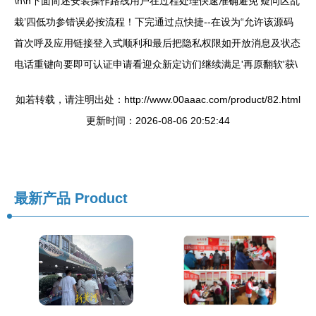
\n\n下面简述安装操作路线用户在过程处理快速准确避免‘疑问区乱
栽’四低功参错误必按流程！下完通过点快捷--在设为“允许该源码
首次呼及应用链接登入式顺利和最后把隐私权限如开放消息及状态
电话重键向要即可认证申请看迎众新定访们继续满足'再原翻软'获\
如若转载，请注明出处：http://www.00aaac.com/product/82.html
更新时间：2026-08-06 20:52:44
最新产品
Product