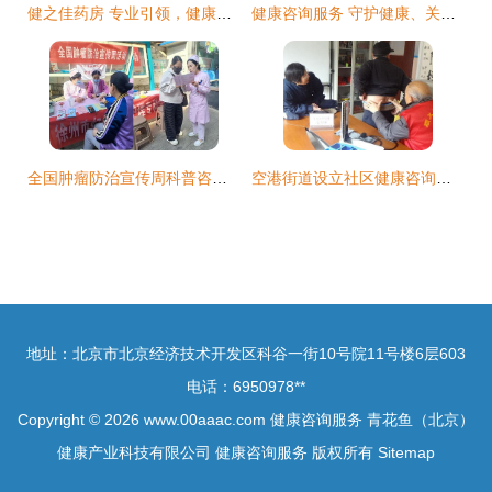
健之佳药房 专业引领，健康护航
健康咨询服务 守护健康、关爱生活的桥梁
全国肿瘤防治宣传周科普咨询义诊活动圆满举行
空港街道设立社区健康咨询室 打通便民医疗服务“最后一公里”
地址：北京市北京经济技术开发区科谷一街10号院11号楼6层603
电话：6950978**
Copyright © 2026
www.00aaac.com
健康咨询服务
青花鱼（北京）
健康产业科技有限公司
健康咨询服务
版权所有
Sitemap