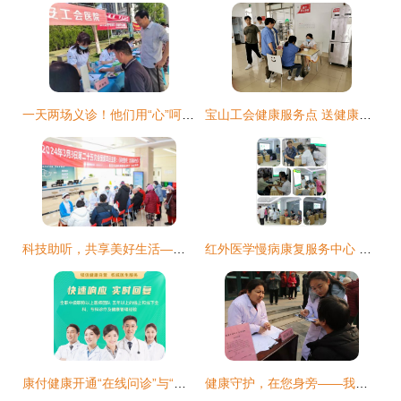
一天两场义诊！他们用“心”呵护群众健康
宝山工会健康服务点 送健康服务到身边，邀您共享贴心关怀
科技助听，共享美好生活——航空总医院开展爱耳健康义诊宣教活动
红外医学慢病康复服务中心 健康咨询新风尚备受热捧的深层解析
康付健康开通“在线问诊”与“就医无忧”，为家庭健康提供温暖守护
健康守护，在您身旁——我院健康服务室正式入驻如意家园社区