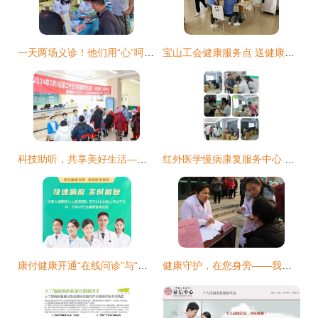
一天两场义诊！他们用“心”呵护群众健康
宝山工会健康服务点 送健康服务到身边，邀您共享贴心关怀
科技助听，共享美好生活——航空总医院开展爱耳健康义诊宣教活动
红外医学慢病康复服务中心 健康咨询新风尚备受热捧的深层解析
康付健康开通“在线问诊”与“就医无忧”，为家庭健康提供温暖守护
健康守护，在您身旁——我院健康服务室正式入驻如意家园社区