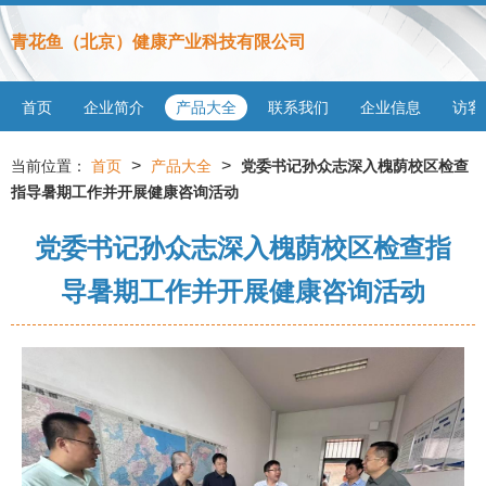
青花鱼（北京）健康产业科技有限公司
首页
企业简介
产品大全
联系我们
企业信息
访客
>
>
当前位置：
首页
产品大全
党委书记孙众志深入槐荫校区检查
指导暑期工作并开展健康咨询活动
党委书记孙众志深入槐荫校区检查指
导暑期工作并开展健康咨询活动